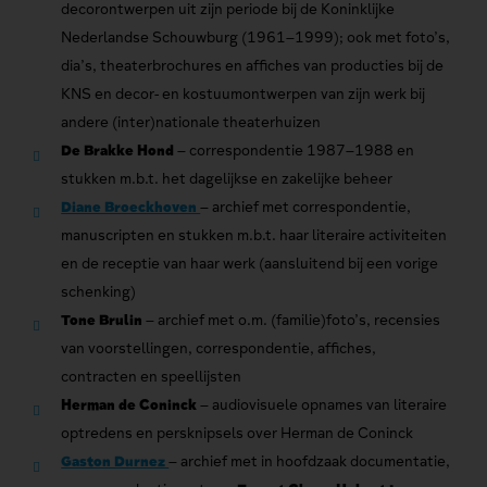
decorontwerpen uit zijn periode bij de Koninklijke
Nederlandse Schouwburg (1961–1999); ook met foto’s,
dia’s, theaterbrochures en affiches van producties bij de
KNS en decor- en kostuumontwerpen van zijn werk bij
andere (inter)nationale theaterhuizen
De Brakke Hond
– correspondentie 1987–1988 en
stukken m.b.t. het dagelijkse en zakelijke beheer
Diane Broeckhoven
– archief met correspondentie,
manuscripten en stukken m.b.t. haar literaire activiteiten
en de receptie van haar werk (aansluitend bij een vorige
schenking)
Tone Brulin
– archief met o.m. (familie)foto’s, recensies
van voorstellingen, correspondentie, affiches,
contracten en speellijsten
Herman de Coninck
– audiovisuele opnames van literaire
optredens en persknipsels over Herman de Coninck
Gaston Durnez
– archief met in hoofdzaak documentatie,