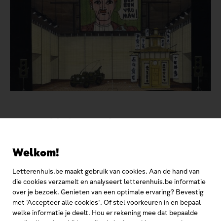
Het archief van John Bogaerts
John Bogaerts (1940) was van 1961 tot 1986 als kostuum- en
Welkom!
decorontwerper verbonden aan de Koninklijke Nederlandse
Schouwburg in Antwerpen.
Letterenhuis.be maakt gebruik van cookies. Aan de hand van
die cookies verzamelt en analyseert letterenhuis.be informatie
over je bezoek. Genieten van een optimale ervaring? Bevestig
met 'Accepteer alle cookies'. Of stel voorkeuren in en bepaal
welke informatie je deelt. Hou er rekening mee dat bepaalde