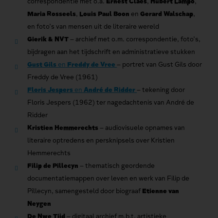
correspondentie met o.a.
Ernest Claes
,
Hubert Lampo
,
Maria Rosseels
,
Louis Paul Boon
en
Gerard Walschap
,
en foto’s van mensen uit de literaire wereld
Gierik & NVT
– archief met o.m. correspondentie, foto’s,
bijdragen aan het tijdschrift en administratieve stukken
Gust Gils
en
Freddy de Vree
– portret van Gust Gils door
Freddy de Vree (1961)
Floris Jespers
en
André de Ridder
– tekening door
Floris Jespers (1962) ter nagedachtenis van André de
Ridder
Kristien Hemmerechts
– audiovisuele opnames van
literaire optredens en persknipsels over Kristien
Hemmerechts
Filip de Pillecyn
– thematisch geordende
documentatiemappen over leven en werk van Filip de
Pillecyn, samengesteld door biograaf
Etienne van
Neygen
De Nwe Tijd
– digitaal archief m.b.t. artistieke