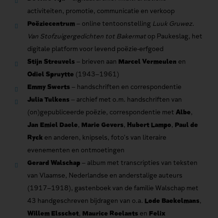
activiteiten, promotie, communicatie en verkoop
Poëziecentrum
– online tentoonstelling
Luuk Gruwez.
Van Stofzuigergedichten tot Bakermat
op Paukeslag, het
digitale platform voor levend poëzie-erfgoed
Stijn Streuvels
– brieven aan
Marcel Vermeulen
en
Odiel Spruytte
(1943–1961)
Emmy Swerts
– handschriften en correspondentie
Julia Tulkens
– archief met o.m. handschriften van
(on)gepubliceerde poëzie, correspondentie met
Albe
,
Jan Emiel Daele
,
Marie Gevers
,
Hubert Lampo
,
Paul de
Ryck
en anderen, knipsels, foto’s van literaire
evenementen en ontmoetingen
Gerard Walschap
– album met transcripties van teksten
van Vlaamse, Nederlandse en anderstalige auteurs
(1917–1918), gastenboek van de familie Walschap met
43 handgeschreven bijdragen van o.a.
Lode Baekelmans
,
Willem Elsschot
,
Maurice Roelants
en
Felix