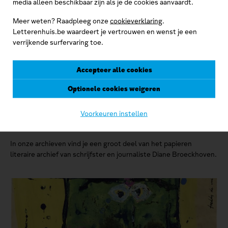
media alleen beschikbaar zijn als je de cookies aanvaardt.
Meer weten? Raadpleeg onze
cookieverklaring
.
Letterenhuis.be waardeert je vertrouwen en wenst je een
verrijkende surfervaring toe.
Accepteer alle cookies
Optionele cookies weigeren
Voorkeuren instellen
Het archief van Diane Broeckhoven
In onze archieven vind je een groot deel van het papieren
literaire archief van schrijfster en journaliste Diane Broeckhoven.