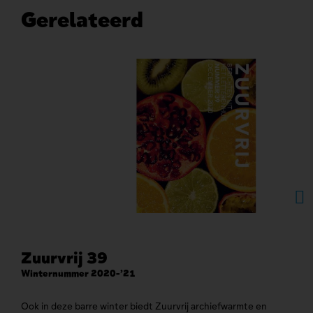
Gerelateerd
Zuurvrij 39
Aa
Winternummer 2020-’21
De c
Ben 
Ook in deze barre winter biedt Zuurvrij archiefwarmte en