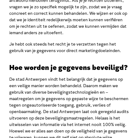
antwoord hierboven terugvindt. Als je je rechten uitoefent,
vragen we je zo specifiek mogelijk te zijn, zodat we je vraag
concreet en correct kunnen behandelen. We wijzen er ook op
dat we je identiteit redelijkerwijs moeten kunnen verifiëren
om je rechten uit te oefenen, zodat we kunnen vermijden dat
iemand anders ze uitoefent.
Je hebt ook steeds het recht je te verzetten tegen het
gebruik van je gegevens voor direct marketingdoeleinden.
Hoe worden je gegevens beveiligd?
De stad Antwerpen vindt het belangrijk dat je gegevens op
een veilige manier worden behandeld. Daarom maken we
gebruik van diverse beveiligingstechnologieën en –
maatregelen om je gegevens op gepaste wijze te beschermen
tegen ongeautoriseerde toegang, gebruik, verlies of
openbaarmaking. De stad Antwerpen laat ook geregeld audits
uitvoeren op deze beveiligingsmaatregelen. Helaas is het
uitwisselen van informatie via het internet nooit 100% veilig.
Hoewel we er alles aan doen op de veiligheid van je gegevens
te vrijwaren, kunnen we dit zelf niet op absolute wijze