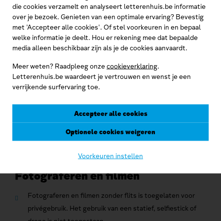
Afgebakende delen van de publieksruimte of
die cookies verzamelt en analyseert letterenhuis.be informatie
over je bezoek. Genieten van een optimale ervaring? Bevestig
aangrenzende ruimtes mogen niet worden betreden
met 'Accepteer alle cookies'. Of stel voorkeuren in en bepaal
zonder uitdrukkelijke toelating van een medewerker van
welke informatie je deelt. Hou er rekening mee dat bepaalde
het Letterenhuis.
media alleen beschikbaar zijn als je de cookies aanvaardt.
Eten en drinken is niet toegestaan in de leeszaal, thema-
Meer weten? Raadpleeg onze
cookieverklaring
.
expo en in de magazijnruimtes.
Letterenhuis.be waardeert je vertrouwen en wenst je een
Storend en hinderlijk gedrag zoals roepen, agressie,
verrijkende surfervaring toe.
luidop luisteren naar muziek, openbare dronkenschap,
grensoverschrijdend gedrag, opzettelijke beschadigingen
Accepteer alle cookies
zijn niet toegelaten.
Optionele cookies weigeren
Bij niet naleving kan de medewerker de bezoeker vragen
om het gebouw te verlaten.
Voorkeuren instellen
Fotograferen en filmen
Fotograferen en filmen zonder flits is toegelaten voor
privégebruik. Het gebruik van een statief, selfiestick of