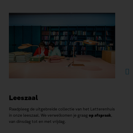
Leeszaal
Co
Raadpleeg de uitgebreide collectie van het Letterenhuis
Dank
in onze leeszaal. We verwelkomen je graag
op afspraak
,
eenv
van dinsdag tot en met vrijdag.
onde
toeg