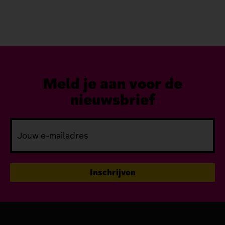
item
besc
Meld je aan voor de
nieuwsbrief