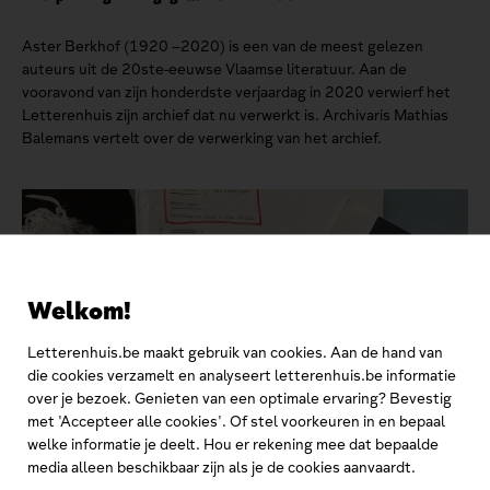
Aster Berkhof (1920 –2020) is een van de meest gelezen
auteurs uit de 20ste-eeuwse Vlaamse literatuur. Aan de
vooravond van zijn honderdste verjaardag in 2020 verwierf het
Letterenhuis zijn archief dat nu verwerkt is. Archivaris Mathias
Balemans vertelt over de verwerking van het archief.
Welkom!
Letterenhuis.be maakt gebruik van cookies. Aan de hand van
die cookies verzamelt en analyseert letterenhuis.be informatie
over je bezoek. Genieten van een optimale ervaring? Bevestig
met 'Accepteer alle cookies'. Of stel voorkeuren in en bepaal
welke informatie je deelt. Hou er rekening mee dat bepaalde
media alleen beschikbaar zijn als je de cookies aanvaardt.