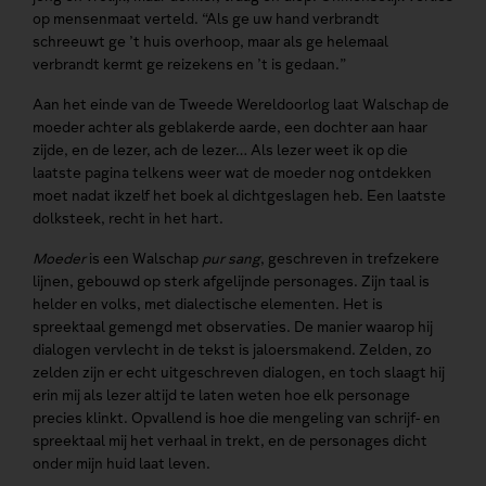
op mensenmaat verteld. “Als ge uw hand verbrandt
schreeuwt ge ’t huis overhoop, maar als ge helemaal
verbrandt kermt ge reizekens en ’t is gedaan.”
Aan het einde van de Tweede Wereldoorlog laat Walschap de
moeder achter als geblakerde aarde, een dochter aan haar
zijde, en de lezer, ach de lezer… Als lezer weet ik op die
laatste pagina telkens weer wat de moeder nog ontdekken
moet nadat ikzelf het boek al dichtgeslagen heb. Een laatste
dolksteek, recht in het hart.
Moeder
is een Walschap
pur sang
, geschreven in trefzekere
lijnen, gebouwd op sterk afgelijnde personages. Zijn taal is
helder en volks, met dialectische elementen. Het is
spreektaal gemengd met observaties. De manier waarop hij
dialogen vervlecht in de tekst is jaloersmakend. Zelden, zo
zelden zijn er echt uitgeschreven dialogen, en toch slaagt hij
erin mij als lezer altijd te laten weten hoe elk personage
precies klinkt. Opvallend is hoe die mengeling van schrijf- en
spreektaal mij het verhaal in trekt, en de personages dicht
onder mijn huid laat leven.