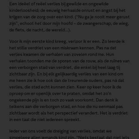
Een ideëel of reëel verlies bij gewilde en ongewilde
kinderloosheid; de eeuwig herhaalde onrust en angst bij het
krijgen van de zorg over een kind. (“Nu ga je nooit meer gerust
zijn”, echoot het door mijn hoofd – de zwangerschap, de wieg,
de fiets, de nacht, de wereld…).
Voor ik mijn eerste kind kreeg, verloor ik er een. Zo leerde ik
het stille verdriet van een miskraam kennen. Pas na dat
verlies kwamen de verhalen van zovelen rond me. Hun
verhalen toonden me de sporen van de rouw, als de ruïnes van
een verborgen stad van verdriet, die enkel bij heel laag tij
zichtbaar zijn. En bij elk gelijkaardig verlies van een kind om
me heen zie ik hoe ook dan de treurende ouders, pas ná dat
verlies, die stad echt kunnen zien. Keer op keer hoor ik de
oproep om er openlijk over te praten, omdat het zo’n
ongekende pijn is en toch zo vaak voorkomt. Dan denk ik
telkens aan die verborgen stad, en hoe die nu eenmaal pas
zichtbaar wordt als het perspectief verandert. Het is verdriet
in een taal die niet iedereen spreekt.
Ieder van ons voelt de dreiging van verlies, omdat we
simpelweg allen iemands kind zijn. “Niets bestaat dat niet iets