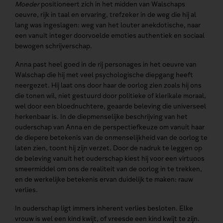
Moeder
positioneert zich in het midden van Walschaps
oeuvre, rijk in taal en ervaring, trefzeker in de weg die hij al
lang was ingeslagen: weg van het louter anekdotische, naar
een vanuit integer doorvoelde emoties authentiek en sociaal
bewogen schrijverschap.
Anna past heel goed in de rij personages in het oeuvre van
Walschap die hij met veel psychologische diepgang heeft
neergezet. Hij laat ons door haar de oorlog zien zoals hij ons
die tonen wil, niet gestuurd door politieke of klerikale moraal,
wel door een bloednuchtere, geaarde beleving die universeel
herkenbaar is. In de diepmenselijke beschrijving van het
ouderschap van Anna en de perspectiefkeuze om vanuit haar
de diepere betekenis van de onmenselijkheid van de oorlog te
laten zien, toont hij zijn verzet. Door de nadruk te leggen op
de beleving vanuit het ouderschap kiest hij voor een virtuoos
smeermiddel om ons de realiteit van de oorlog in te trekken,
en de werkelijke betekenis ervan duidelijk te maken: rauw
verlies.
In ouderschap ligt immers inherent verlies besloten. Elke
vrouw is wel een kind kwijt, of vreesde een kind kwijt te zijn.