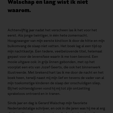
Walschap en lang wist ik niet
waarom.
Achtenvijftig jaar nadat het verscheen las ik het voor het
eerst. Als jonge twintiger, in één hete zomernacht.
Hoogzwanger van mijn eerste kind kon ik door de hitte en mijn
buikomvang de slaap niet vatten. Het boek lag al een tijd op
mijn nachtkastje. Een tedere, veelbelovende titel, helemaal
gepast voor de levensfase waarin ik me toen bevond. Een
mooie uitgave ook: in grijs linnen gebonden, met op het
voorplat een ets van Jozef Geerts, die ook het binnenwerk
illustreerde. Met brekend hart las ik me door de nacht en het
boek heen, terwijl naast mij mijn lief en tevens de vader van al
mijn toekomstige kinderen de slaap der onschuldigen sliep.
Bij het ochtendgloren vond hij mij tot zijn ontzetting
sprakeloos ontroerd en in tranen.
Sinds jaar en dag is Gerard Walschap mijn favoriete
Nederlandstalige schrijver, en ook in die jaren was hij me al erg