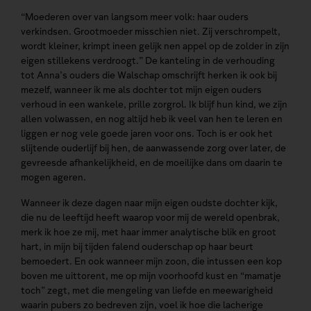
“Moederen over van langsom meer volk: haar ouders
verkindsen. Grootmoeder misschien niet. Zij verschrompelt,
wordt kleiner, krimpt ineen gelijk nen appel op de zolder in zijn
eigen stillekens verdroogt.” De kanteling in de verhouding
tot Anna’s ouders die Walschap omschrijft herken ik ook bij
mezelf, wanneer ik me als dochter tot mijn eigen ouders
verhoud in een wankele, prille zorgrol. Ik blijf hun kind, we zijn
allen volwassen, en nog altijd heb ik veel van hen te leren en
liggen er nog vele goede jaren voor ons. Toch is er ook het
slijtende ouderlijf bij hen, de aanwassende zorg over later, de
gevreesde afhankelijkheid, en de moeilijke dans om daarin te
mogen ageren.
Wanneer ik deze dagen naar mijn eigen oudste dochter kijk,
die nu de leeftijd heeft waarop voor mij de wereld openbrak,
merk ik hoe ze mij, met haar immer analytische blik en groot
hart, in mijn bij tijden falend ouderschap op haar beurt
bemoedert. En ook wanneer mijn zoon, die intussen een kop
boven me uittorent, me op mijn voorhoofd kust en “mamatje
toch” zegt, met die mengeling van liefde en meewarigheid
waarin pubers zo bedreven zijn, voel ik hoe die lacherige