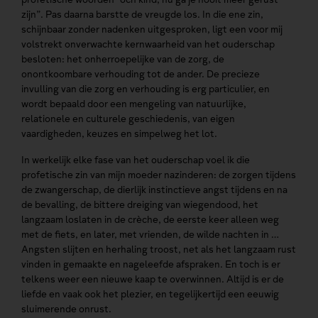
zijn”. Pas daarna barstte de vreugde los. In die ene zin,
schijnbaar zonder nadenken uitgesproken, ligt een voor mij
volstrekt onverwachte kernwaarheid van het ouderschap
besloten: het onherroepelijke van de zorg, de
onontkoombare verhouding tot de ander. De precieze
invulling van die zorg en verhouding is erg particulier, en
wordt bepaald door een mengeling van natuurlijke,
relationele en culturele geschiedenis, van eigen
vaardigheden, keuzes en simpelweg het lot.
In werkelijk elke fase van het ouderschap voel ik die
profetische zin van mijn moeder nazinderen: de zorgen tijdens
de zwangerschap, de dierlijk instinctieve angst tijdens en na
de bevalling, de bittere dreiging van wiegendood, het
langzaam loslaten in de crèche, de eerste keer alleen weg
met de fiets, en later, met vrienden, de wilde nachten in …
Angsten slijten en herhaling troost, net als het langzaam rust
vinden in gemaakte en nageleefde afspraken. En toch is er
telkens weer een nieuwe kaap te overwinnen. Altijd is er de
liefde en vaak ook het plezier, en tegelijkertijd een eeuwig
sluimerende onrust.