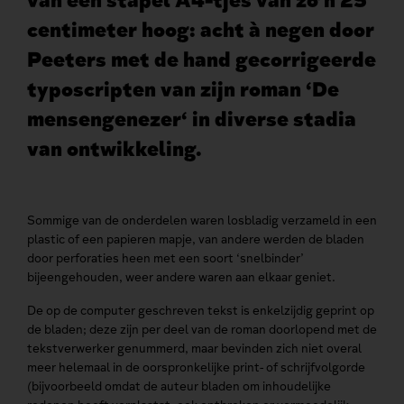
van een stapel A4-tjes van zo’n 25
centimeter hoog: acht à negen door
Peeters met de hand gecorrigeerde
typoscripten van zijn roman ‘De
mensengenezer‘ in diverse stadia
van ontwikkeling.
Sommige van de onderdelen waren losbladig verzameld in een
plastic of een papieren mapje, van andere werden de bladen
door perforaties heen met een soort ‘snelbinder’
bijeengehouden, weer andere waren aan elkaar geniet.
De op de computer geschreven tekst is enkelzijdig geprint op
de bladen; deze zijn per deel van de roman doorlopend met de
tekstverwerker genummerd, maar bevinden zich niet overal
meer helemaal in de oorspronkelijke print- of schrijfvolgorde
(bijvoorbeeld omdat de auteur bladen om inhoudelijke