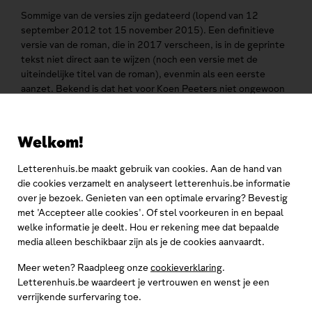
Sommige van de versies zijn gedateerd (lopend van 12
september 2012 tot 15 november 2015). Een definitieve
versie van de roman, die in 2017 verscheen, is in de geprinte
tekst niet direct aan te wijzen (noch een versie met de
uiteindelijke titel van de roman), evenmin als een eerste
aanzet. Bekend is dat het voor Koen Peeters niet ongewoon
is om losse bladen uit zijn typoscripten weg te geven aan
toehoorders en andere belangstellenden, hetgeen het
onderzoek uiteraard niet vergemakkelijkt.
Welkom!
Op 24 juli 2019 bezorgde Peeters het Letterenhuis ook
Letterenhuis.be maakt gebruik van cookies. Aan de hand van
digitale versies van de roman – de e-manuscripts –, inclusief
die cookies verzamelt en analyseert letterenhuis.be informatie
(digitale) briefwisseling en foto’s (in een
over je bezoek. Genieten van een optimale ervaring? Bevestig
powerpointdocument) die verband houden met de
met 'Accepteer alle cookies'. Of stel voorkeuren in en bepaal
achtergrond of het ontstaan van de roman. De verhouding
welke informatie je deelt. Hou er rekening mee dat bepaalde
tussen de e-manuscripts en de geprinte en met de hand
media alleen beschikbaar zijn als je de cookies aanvaardt.
verbeterde versies biedt veel stof tot nader onderzoek –
evenals de vraag of met deze al met al tóch nog relatief
Meer weten? Raadpleeg onze
cookieverklaring
.
beperkte (want lang niet volledige) maar complexe informatie
Letterenhuis.be waardeert je vertrouwen en wenst je een
het ontstaan van de roman kan worden nagegaan.
verrijkende surfervaring toe.