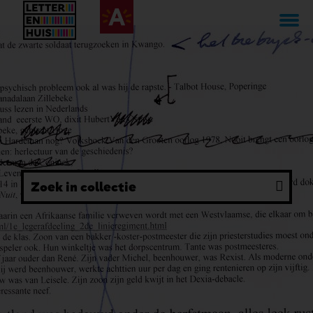
Overslaan
en
naar
de
inhoud
gaan