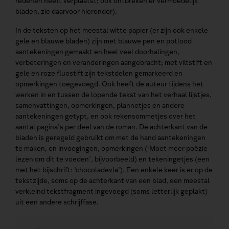
redenen heeft verplaatst; ook ontbreken er vermoedelijk
bladen, zie daarvoor hieronder).
In de teksten op het meestal witte papier (er zijn ook enkele
gele en blauwe bladen) zijn met blauwe pen en potlood
aantekeningen gemaakt en heel veel doorhalingen,
verbeteringen en veranderingen aangebracht; met viltstift en
gele en roze fluostift zijn tekstdelen gemarkeerd en
opmerkingen toegevoegd. Ook heeft de auteur tijdens het
werken in en tussen de lopende tekst van het verhaal lijstjes,
samenvattingen, opmerkingen, plannetjes en andere
aantekeningen getypt, en ook rekensommetjes over het
aantal pagina’s per deel van de roman. De achterkant van de
bladen is geregeld gebruikt om met de hand aantekeningen
te maken, en invoegingen, opmerkingen (‘Moet meer poëzie
lezen om dit te voeden’, bijvoorbeeld) en tekeningetjes (een
met het bijschrift: ‘chocoladevla’). Een enkele keer is er op de
tekstzijde, soms op de achterkant van een blad, een meestal
verkleind tekstfragment ingevoegd (soms letterlijk geplakt)
uit een andere schrijffase.