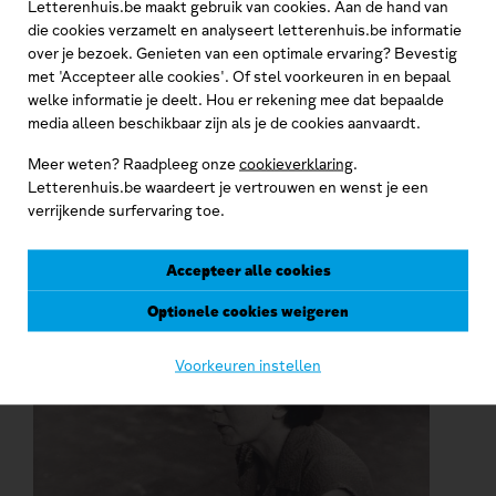
- Paul Buyck
Letterenhuis.be maakt gebruik van cookies. Aan de hand van
die cookies verzamelt en analyseert letterenhuis.be informatie
Aanwinsten april - september 2025. Een selectie
- Eline
over je bezoek. Genieten van een optimale ervaring? Bevestig
de Lepeleire
met 'Accepteer alle cookies'. Of stel voorkeuren in en bepaal
Bruiklenen 2025_02 - Lena Pinnel
welke informatie je deelt. Hou er rekening mee dat bepaalde
Cordelia
media alleen beschikbaar zijn als je de cookies aanvaardt.
Meer weten? Raadpleeg onze
cookieverklaring
.
Letterenhuis.be waardeert je vertrouwen en wenst je een
verrijkende surfervaring toe.
Gerelateerd
Accepteer alle cookies
Optionele cookies weigeren
Voorkeuren instellen