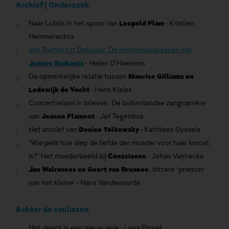
Archief | Onderzoek
Naar Lublin in het spoor van
Leopold Flam
- Kristien
Hemmerechts
Van Bartók tot Debussy. De improvisatielessen van
Jeanne Brabants
- Helen D’Haenens
De opmerkelijke relatie tussen
Maurice Gilliams en
Lodewijk de Vocht
- Hans Kleiss
Concertreizen in brieven. De buitenlandse zangcarrière
van
Jeanne Flament
- Jef Tegenbos
Het archief van
Denise Tolkowsky
- Kathleen Gyssels
‘Wie peilt hoe diep de liefde der moeder voor haar kroost
is?’ Het moederbeeld bij
Conscience
- Johan Vanhecke
Jan Walravens en Geert van Bruaene
, bittere ‘priester
van het kleine’ - Hans Vandevoorde
Achter de coulissen
Het depot in een nieuw jasje - Lena Pinnel