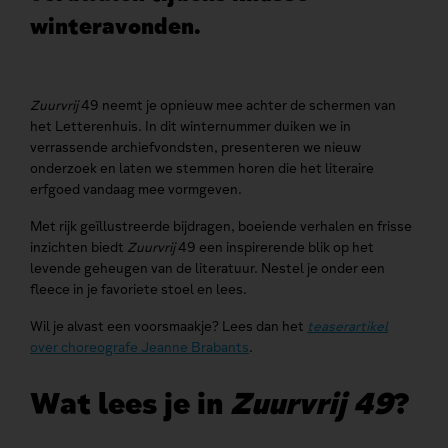
winteravonden.
Zuurvrij
49 neemt je opnieuw mee achter de schermen van
het Letterenhuis. In dit winternummer duiken we in
verrassende archiefvondsten, presenteren we nieuw
onderzoek en laten we stemmen horen die het literaire
erfgoed vandaag mee vormgeven.
Met rijk geïllustreerde bijdragen, boeiende verhalen en frisse
inzichten biedt
Zuurvrij
49 een inspirerende blik op het
levende geheugen van de literatuur. Nestel je onder een
fleece in je favoriete stoel en lees.
Wil je alvast een voorsmaakje? Lees dan het
teaserartikel
over choreografe Jeanne Brabants
.
Wat lees je in
Zuurvrij 49
?