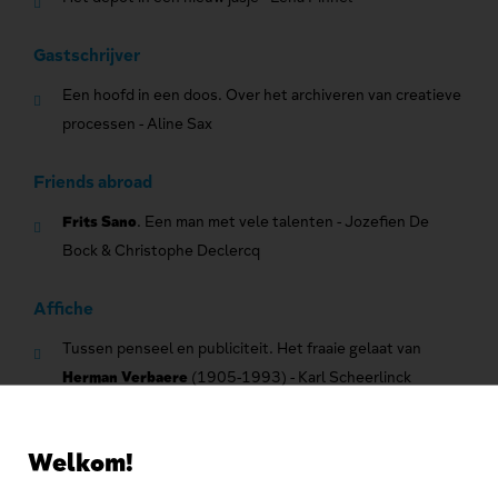
Gastschrijver
Een hoofd in een doos. Over het archiveren van creatieve
processen - Aline Sax
Friends abroad
Frits Sano
. Een man met vele talenten - Jozefien De
Bock & Christophe Declercq
Affiche
Tussen penseel en publiciteit. Het fraaie gelaat van
Herman Verbaere
(1905-1993) - Karl Scheerlinck
En ook ...
Welkom!
De dichter vraagt raad. Een moedergedicht van
Gust Gils