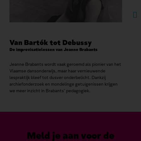
Van Bartók tot Debussy
Aa
20
De improvisatielessen van Jeanne Brabants
Een 
Jeanne Brabants wordt vaak geroemd als pionier van het
Vlaamse dansonderwijs, maar haar vernieuwende
Erne
lespraktijk bleef tot dusver onderbelicht. Dankzij
Elss
archiefonderzoek en mondelinge getuigenissen krijgen
Dolo
we meer inzicht in Brabants’ pedagogiek.
Meld je aan voor de