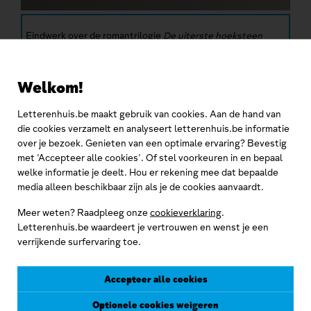
Eindwerk over de romantrilogie
De uiterste hoeksteen
(1985)
Welkom!
Door zijn journalistieke betrokkenheid bij
De Gazet
, het
Letterenhuis.be maakt gebruik van cookies. Aan de hand van
Antwerpse dagblad van DeVlag, verschenen van 31 augustus
die cookies verzamelt en analyseert letterenhuis.be informatie
1943 tot 4 september 1944, werd hij na de oorlog
over je bezoek. Genieten van een optimale ervaring? Bevestig
veroordeeld tot een jaar gevangenisstraf wegens
met 'Accepteer alle cookies'. Of stel voorkeuren in en bepaal
collaboratie. Tijdens zijn internering schreef hij uit financiële
welke informatie je deelt. Hou er rekening mee dat bepaalde
noodzaak vele liefdesromannetjes onder een waaier aan
media alleen beschikbaar zijn als je de cookies aanvaardt.
pseudoniemen, zoals Claudine Lagarde, Peter Pann, René
Solitaire, enzovoort.
Meer weten? Raadpleeg onze
cookieverklaring
.
Letterenhuis.be waardeert je vertrouwen en wenst je een
Depauws eerste grote werk na de Tweede Wereldoorlog is
verrijkende surfervaring toe.
een romantrilogie,
De geschiedenis van Mathias Wieringer
,
over de weefnijverheid. Het bestaat uit
Het lied van de oude
getouwen
(1946),
Niet versagen, Mathias!
(1947) en
De
Accepteer alle cookies
zege van het verzaken
(1949). De streekroman speelt zich af
Optionele cookies weigeren
in de context van de textielnijverheid te Ronse. Zijn archief