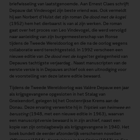
briefwisseling van laatstgenoemde. Aan Ernest Claes schrijft
Depauw dat Vindevogel zijn beste vriend was. Ook vermeldt
hij aan Norbert d’Hulst dat zijn roman
De dood met de kogel
(1952) hem het dierbaarst is van al zijn werken. De roman
gaat over het proces van Leo Vindevogel, die werd vervolgd
naar aanleiding van zijn burgermeesterschap van Ronse
tijdens de Tweede Wereldoorlog en die na de oorlog wegens
collaboratie werd terechtgesteld. In 1992 verscheen een
nieuwe editie van
De dood met de kogel
ter gelegenheid van
Depauws tachtigste verjaardag . Naast manuscripten van de
eerste versie is in Depauws archief ook een uitnodiging voor
de voorstelling van deze latere editie bewaard.
Tijdens de Tweede Wereldoorlog was Valère Depauw een jaar
als krijgsgevangene opgesloten in het Stalag van
Gneixendorf, gelegen bij het Oostenrijkse Krems aan de
Donau. Deze ervaring verwerkte hij in
Triptiek van heimwee en
berusting
(1948, met een nieuwe editie in 1963), waarvan
een manuscriptversie bewaard is in zijn archief, naast een
kopie van zijn ontslagbewijs als krijgsgevangene in 1940. Het
boek bundelt de eerder afzonderlijk verschenen novellen