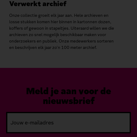
Verwerkt archief
Ee
Over
Onze collectie groeit elk jaar aan. Hele archieven en
losse stukken komen hier binnen in kartonnen dozen,
Hube
koffers of gewoon in stapeltjes. Uiteraard willen we die
Juan
archieven zo snel mogelijk beschikbaar maken voor
schr
onderzoekers en publiek. Onze medewerkers sorteren
uit d
en beschrijven elk jaar zo'n 100 meter archief.
Meld je aan voor de
nieuwsbrief