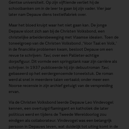
Gentse universiteit. Op zijn vijftiende verliet hij de
schoolbanken om in de leer te gaan bij zijn vader. Vier jaar
later nam Depauw diens textielfabriek over.
Maar het bloed kruipt waar het niet gaan kan. De jonge
Depauw sloot zich aan bij de Christen Volksbond, een
christelijke arbeidersbeweging met Vlaamse idealen. Toen de
toneelgroep van de Christen Volksbond ,‘Voor Taal en Volk,’
in de financiële problemen kwam, besloot Depauw om een
revue te schrijven:
Tavi
, over een Pallieter-achtige
dorpsfiguur. Dit vormde een springplank naar zijn carrière als
schrijver. In 1937 publiceerde hij zijn debuutroman
Tavi
,
gebaseerd op het eerdergenoemde toneelstuk. De roman
werd al snel in meerdere talen vertaald; onder meer een
Noorse recensie in zijn archief getuigt van de verspreiding
ervan.
Via de Christen Volksbond leerde Depauw Leo Vindevogel
kennen, een overtuigd flamingant en katholiek die later
politicus werd en tijdens de Tweede Wereldoorlog zou
eindigen als collaborateur. Vindevogel was een belangrijk
persoon in Depauws leven, wat duidelijk tot uiting komt in de