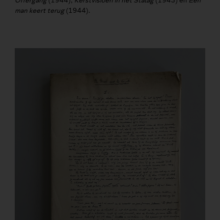
Offergang
(1944),
Kerstvisioen in het Stalag
(1943) en
Een
man keert terug
(1944).