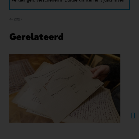
Vertalingen, verschenen in Duitse kranten en tijdschriften
4- 2027
Gerelateerd