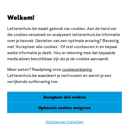
Aimé Petit Sander
Welkom!
De jongerenreporters blazen het stof van de liefdesbrieven
van Georges Eekhoud. De schrijver zijn pleidooi voor de vrije
Letterenhuis.be maakt gebruik van cookies. Aan de hand van
liefde zindert tot vandaag na.
die cookies verzamelt en analyseert letterenhuis.be informatie
over je bezoek. Genieten van een optimale ervaring? Bevestig
met 'Accepteer alle cookies'. Of stel voorkeuren in en bepaal
welke informatie je deelt. Hou er rekening mee dat bepaalde
media alleen beschikbaar zijn als je de cookies aanvaardt.
Meer weten? Raadpleeg onze
cookieverklaring
.
Letterenhuis.be waardeert je vertrouwen en wenst je een
verrijkende surfervaring toe.
Accepteer alle cookies
Letterenhuis
·
Stof aflevering 3. Georges Eekhoud, et Son Bien Aimé Petit Sander
Optionele cookies weigeren
8- 5- 2026
Voorkeuren instellen