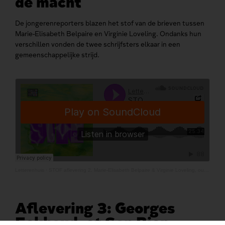
de macht
De jongerenreporters blazen het stof van de brieven tussen
Marie-Elisabeth Belpaire en Virginie Loveling. Ondanks hun
verschillen vonden de twee schrijfsters elkaar in een
gemeenschappelijke strijd.
Letterenhuis
·
STOF aflevering 2. Marie-Elisabeth Belpaire & Virginie Loveling, outsiders in het veld van de macht
Aflevering 3: Georges
Eekhoud, et Son Bien