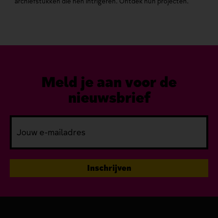
archiefstukken die hen intrigeren. Ontdek hun projecten.
gaan
podc
Meld je aan voor de
nieuwsbrief