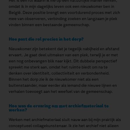
Het is een rol waarin ik me op een natuurlijke manier herken,
omdat ik in mijn dagelijks leven ook een nieuwkomer ben in
België. Deze positie brengt een voortdurend proces met zich
mee van observeren, verbinding zoeken en langzaam je plek
vinden binnen een bestaande gemeenschap.
Hoe past die rol precies in het dorp?
Nieuwkomer zijn betekent dat je tegelijk nabijheid en afstand
ervaart. Je gaat deel uitmaken van een plek, terwijl je er met
een nog onbevangen blik naar kijkt. Dit dubbele perspectief
spreekt me sterk aan, omdat het ruimte biedt om na te
denken over identiteit, collectiviteit en verbondenheid.
Binnen het dorp zie ik de nieuwkomer niet als een
buitenstaander, maar eerder als iemand die nieuwe lijnen en
verhalen toevoegt aan het weefsel van de gemeenschap.
Hoe was de ervaring om met archiefmateriaal te
werken?
Werken met archiefmateriaal sluit nauw aan bij mijn praktijk als
conceptueel collagekunstenaar. Ik zie het archief niet alleen