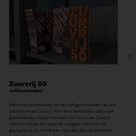
Zuurvrij 50
Ga
Jubileumnummer
Zuur
'het
Met trots presenteren we het vijftigste nummer van ons
Herm
berichtenblad
Zuurvrij
. Voor deze feestelijke editie nam
gast
gastredacteur Dalilla Hermans het voortouw. Zij koos
de '
voor het thema ‘het dorp’ en nodigde verschillende
insp
gastauteurs uit om elk een rol in dat dorp op te nemen