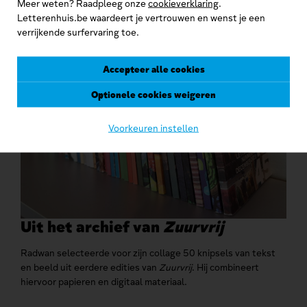
Meer weten? Raadpleeg onze
cookieverklaring
.
Letterenhuis.be waardeert je vertrouwen en wenst je een
verrijkende surfervaring toe.
Accepteer alle cookies
Optionele cookies weigeren
Voorkeuren instellen
Uit het archief van
Zuurvrij
Radwan selecteerde voor zijn collage 50 knipsels van tekst
en beeld uit eerdere edities van
Zuurvrij
. Hij combineert
hiervoor papieren en digitaal materiaal.