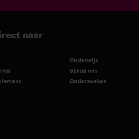
irect naar
Onderwijs
eren
Steun ons
glement
Onderzoeken