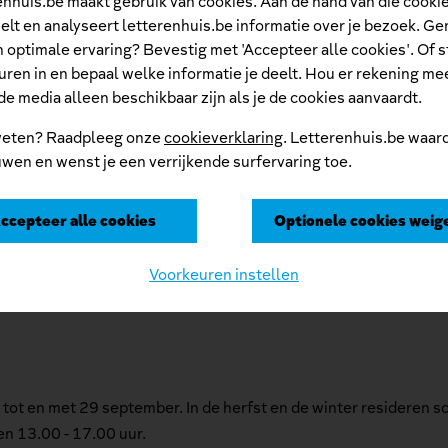
nhuis.be maakt gebruik van cookies. Aan de hand van die cooki
lt en analyseert letterenhuis.be informatie over je bezoek. Ge
 optimale ervaring? Bevestig met 'Accepteer alle cookies'. Of s
t de kunstwerken van zijn vrienden, zijn reissouvenirs, zijn omv
ren in en bepaal welke informatie je deelt. Hou er rekening me
l en filmpjes gidst je door het huis, de tuin, het leven en het w
e media alleen beschikbaar zijn als je de cookies aanvaardt.
verkennen die hij zo liefhad.
eten? Raadpleeg onze
cookieverklaring
. Letterenhuis.be waard
wen en wenst je een verrijkende surfervaring toe.
ccepteer alle cookies
Optionele cookies weig
 Streuvels, goed voor ruim 40 meter documenten en duizenden fo
Voorkeuren instellen
l tot en met 29 september. In de herfst en de winter resideren sc
en 13.00 - 17.00 uur.