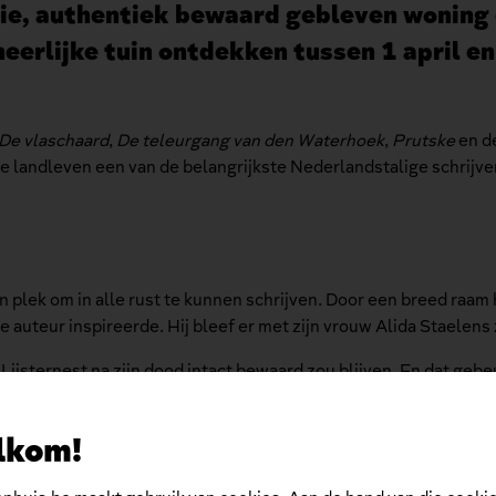
oie, authentiek bewaard gebleven woning 
heerlijke tuin ontdekken tussen 1 april e
De vlaschaard
,
De teleurgang van den Waterhoek
,
Prutske
en d
e landleven een van de belangrijkste Nederlandstalige schrijve
plek om in alle rust te kunnen schrijven. Door een breed raam heb
 auteur inspireerde. Hij bleef er met zijn vrouw Alida Staelens 
Lijsternest na zijn dood intact bewaard zou blijven. En dat ge
e ondertussen door de Vlaamse Overheid en het Letterenhuis is
lkom!