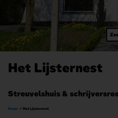
Het Lijsternest
Streuvelshuis & schrijversre
Kruimelpad
Home
Het Lijsternest