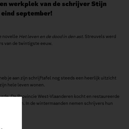
en werkplek van de schrijver Stijn
n eind september!
e novelle
Het leven en de dood in den ast
. Streuvels werd
rs van de twintigste eeuw.
 je aan zijn schrijftafel nog steeds een heerlijk uitzicht
zijn hele leven wonen.
beurde. De Provincie West-Vlaanderen kocht en restaureerde
 overgenomen. In de wintermaanden nemen schrijvers hun