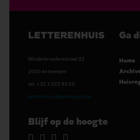
LETTERENHUIS
Ga d
Minderbroedersstraat 22
Home
Archiv
2000 Antwerpen
Huisre
tel. +32 3 222 93 20
letterenhuis@antwerpen.be
Blijf op de hoogte