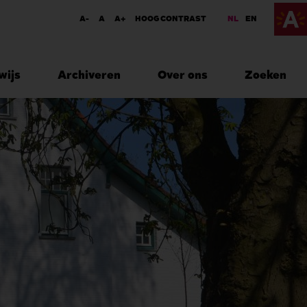
A-
A
A+
HOOG CONTRAST
NL
EN
wijs
Archiveren
Over ons
Zoeken