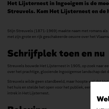
Het Lijsternest in Ingooigem is de mo
Streuvels. Kom Het Lijsternest en de 
Stijn Streuvels (1871-1969) maakte naam met romans als
met zijn grote en rijk geschakeerde oeuvre over het Vlaams
Schrijfplek toen en nu
Streuvels bouwde Het Lijsternest in 1905, op zoek naar een 
over het prachtige, glooiende Ingooigemse landschap dat de
Streuvels wilde geen standbeeld, maar hoopte wel dat Het 
het huis en stelde het open voor het publiek, een taak di
intrek in Het Lijsternest.
We