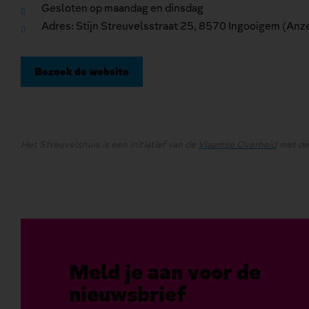
Gesloten op maandag en dinsdag
Adres: Stijn Streuvelsstraat 25, 8570 Ingooigem (An
Bezoek de website
Het Streuvelshuis is een initiatief van de
Vlaamse Overheid
met de
Meld je aan voor de
nieuwsbrief