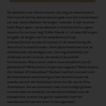
De debatten over dekoloniseren zijn lang en uiteenlopend.
Hier houd ik het bij: dekoloniseren gaat over het ontmantelen
van wat James Baldwin ‘de leugen’ noemde. In zijn recente
boek
Begin again. James Baldwin’s America and its urgent
lessons for our own
, legt Eddie Glaude Jr. uit waar die leugen
om gaat: de leugen van het waardeverschil van
(mensen)levens en alle structuren in de samenleving die
deze kloof in stand houden. Denk bijvoorbeeld aan hoe de
arbeidsmarkt, de landsgrenzen, het migratiebeleid, het
onderwijs en de curricula, de media of de politiek
functioneren. Wiens leven (wiens levenskwaliteit) wordt
gekoesterd? Welke levens mogen we negeren? Welke levens
zijn misbaar of inwisselbaar? Baldwin had het concreet over
de Amerikaanse samenleving en het verschil tussen de
waarde van een wit Amerikaans leven en die van de Afro-
Amerikanen. Als we uitzoomen naar onze huidige globale
context waar we eindelijk ook aandacht hebben voor de
klimaatcrisis, kunnen we gerust nadenken over het
waardeverschil van het leven in het algemeen.