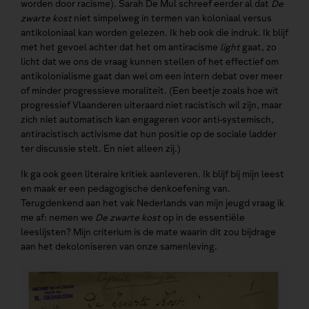
worden door racisme). Sarah De Mul schreef eerder al dat
De
zwarte kost
niet simpelweg in termen van koloniaal versus
antikoloniaal kan worden gelezen. Ik heb ook die indruk. Ik blijf
met het gevoel achter dat het om antiracisme
light
gaat, zo
licht dat we ons de vraag kunnen stellen of het effectief om
antikolonialisme gaat dan wel om een intern debat over meer
of minder progressieve moraliteit. (Een beetje zoals hoe wit
progressief Vlaanderen uiteraard niet racistisch wil zijn, maar
zich niet automatisch kan engageren voor anti-systemisch,
antiracistisch activisme dat hun positie op de sociale ladder
ter discussie stelt. En niet alleen zij.)
Ik ga ook geen literaire kritiek aanleveren. Ik blijf bij mijn leest
en maak er een pedagogische denkoefening van.
Terugdenkend aan het vak Nederlands van mijn jeugd vraag ik
me af: nemen we
De zwarte kost
op in de essentiële
leeslijsten? Mijn criterium is de mate waarin dit zou bijdrage
aan het dekoloniseren van onze samenleving.