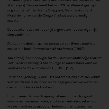
zijn afleidings- en afremmingsmanoeuvres ten dienste van de
status quo). Buysse heeft het in 1898 al allemaal gesnapt,
nog voordat William Henry Sheppard, Mark Twain of E.D.
Morel de horror van de Congo Vrijstaat wereldkundig
maakten.
Dat betekent dat we het altijd al geweten hebben eigenlijk,
diep vanbinnen.
Dit doet me denken aan de eerste zin van Sven Lindqvists
magistrale boek
Exterminate all the brutes
(1992).
You already know enough. So do I. It is not knowledge that we
lack. What is missing is the courage to understand what we
know and to draw conclusions.
(1992, p. 2)
‘Je weet al genoeg. Ik ook. Het ontbreekt ons niet aan kennis.
Wat we missen is de moed om te begrijpen wat we weten en
daaruit conclusies te trekken.’
Er is nu meer dan ooit toegang tot een onnoemlijk groot
volume aan materiaal, data, studies en verhalen, zeker voor
wie de macht en de middelen hebben om eindtermen en