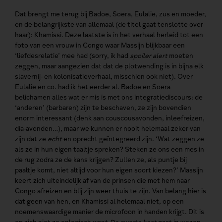
Dat brengt me terug bij Badoe, Soera, Eulalie, zus en moeder,
en de belangrijkste van allemaal (de titel gaat tenslotte over
haar): Khamissi. Deze laatste is in het verhaal herleid tot een
foto van een vrouw in Congo waar Massijn blijkbaar een
‘liefdesrelatie’ mee had (sorry, ik had
spoiler alert
moeten
zeggen, maar aangezien dat dat de plotwending is in bijna elk
slavernij- en kolonisatieverhaal, misschien ook niet). Over
Eulalie en co. had ik het eerder al. Badoe en Soera
belichamen alles wat er mis is met ons integratiediscours: de
‘anderen’ (barbaren) zijn te beschaven, ze zijn bovendien
enorm interessant (denk aan couscousavonden, inleefreizen,
dia-avonden…), maar we kunnen er nooit helemaal zeker van
zijn dat ze
echt
en oprecht geïntegreerd zijn. ‘Wat zeggen ze
als ze in hun eigen taaltje spreken? Steken ze ons een mes in
de rug zodra ze de kans krijgen? Zullen ze, als puntje bij
paaltje komt, niet altijd voor hun eigen soort kiezen?’ Massijn
keert zich uiteindelijk af van de prinsen die met hem naar
Congo afreizen en blij zijn weer thuis te zijn. Van belang hier is
dat geen van hen, en Khamissi al helemaal niet, op een
noemenswaardige manier de microfoon in handen krijgt. Dit is