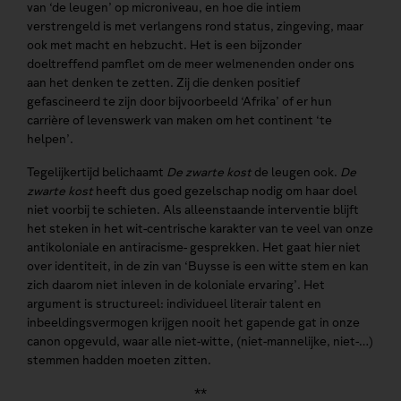
van ‘de leugen’ op microniveau, en hoe die intiem
verstrengeld is met verlangens rond status, zingeving, maar
ook met macht en hebzucht. Het is een bijzonder
doeltreffend pamflet om de meer welmenenden onder ons
aan het denken te zetten. Zij die denken positief
gefascineerd te zijn door bijvoorbeeld ‘Afrika’ of er hun
carrière of levenswerk van maken om het continent ‘te
helpen’.
Tegelijkertijd belichaamt
De zwarte kost
de leugen ook.
De
zwarte kost
heeft dus goed gezelschap nodig om haar doel
niet voorbij te schieten. Als alleenstaande interventie blijft
het steken in het wit-centrische karakter van te veel van onze
antikoloniale en antiracisme- gesprekken. Het gaat hier niet
over identiteit, in de zin van ‘Buysse is een witte stem en kan
zich daarom niet inleven in de koloniale ervaring’. Het
argument is structureel: individueel literair talent en
inbeeldingsvermogen krijgen nooit het gapende gat in onze
canon opgevuld, waar alle niet-witte, (niet-mannelijke, niet-…)
stemmen hadden moeten zitten.
**