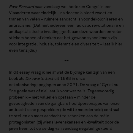
Fast Forward
naar vandaag: we ‘herlezen Congo’ in een
Vlaanderen waar eindelijk – na decennia bloed zweet en
tranen van velen – ruimere aandacht is voor dekoloniseren en
antiracisme. (Dat niet iedereen een radicale, revolutionaire en
antikapitalistische invulling geeft aan deze woorden en velen
stiekem hopen of denken dat het gewoon synoniemen zijn
voor integratie, inclusie, tolerantie en diversiteit – laat ik hier
even ter zijde.)
**
In dit essay vraag ik me af wat de bijdrage kan zijn van een
boek als
De zwarte kost
uit 1898 in onze
dekoloniseringspogingen anno 2021. De vraag of Cyriel nu
‘’ne goeie was of nie’ laat ik voor wat ze is. Tegenwoordig
probeer ik – met vallen en opstaan – minder de
gevoeligheden van de gangbare hoofdpersonages van onze
antiracistische gesprekken (de witte meerderheid) centraal
te stellen en meer aandacht te schenken aan de reële
protagonisten (zij wiens levenskansen en -kwaliteit door de
jaren heen tot op de dag van vandaag negatief gekleurd