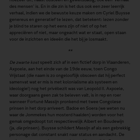
des mensen’ is. En in die zin is het dus ook een zeer leerrijk
verhaal, indien we de bewuste keuze maken om Cyriel Buysse
genereus en generatief te lezen, dat betekent: lezen zonder
je blind te staren op het eens zijn of niet of op het
appreciëren of niet, maar ongeacht wat er staat, open staan
voor de inzichten en ideeën die het bij je losmaakt.
**
De zwarte kost
speelt zich af in een fictief dorp in Vlaanderen,
Axpoele, aan het einde van de 19de eeuw, toen Congo
Vrijstaat (die naam is zo ongelooflijk obsceen dat hij perfect
samenvat wat er mis is met kolonialisme als systeem en
ideologie!) nog het privébezit was van Leopold II. Axpoele,
waar doorgaans geen zak te beleven valt, is in rep en roer
wanneer Fortuné Massijn pronkend met twee Congolese
prinsen in het dorp arriveert. Badoe en Soera (we weten nu
waar de Jommekes hun mosterd haalden) worden voor het
gemak omgedoopt tot respectievelijk Albert en Boudewijn
(ja,
die
prinsen). Buysse schildert Massijn af als een gebrekkig
personage dat constant snakt naar status en aandacht. De