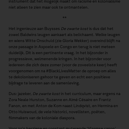
instrument dat het mogelijk maakt om racisme en kolonialisme
niet alleen te zien maar ook te ontmantelen.
**
Het ingenieuze aan Buysses
De zwarte kost
is dus dat het
zowel Baldwins leugen aankaart als belichaamt. Welke leugen
en wiens Witte Onschuld (zie Gloria Wekker) overeind blijft na
onze passage in Axpoele en Congo en terug is niet meteen
duidelijk. Dit is een pertinente vraag. In het bijzonder in
progressieve, welmenende kringen. In het bijzonder voor
iedereen die zich deze zomer (voor de zoveelste keer) heeft
voorgenomen om na #BlackLivesMatter de oproep om alles
te dekoloniseren gehoor te geven en echt een positieve
bijdrage te leveren aan de samenleving.
Dus: jazeker,
De zwarte kost
in het curriculum, maar ergens na
Zora Neale Hurston, Suzanne en Aimé Césaire en Frantz
Fanon, en met Anton de Kom naast Lindqvist, en Hermina en
Otto Huiswoud, de vele historici, novellisten, poëten,
filmmakers van de koloniale diaspora.
Voor zo’n herziene en constant muterende ‘Vlaamse canon’