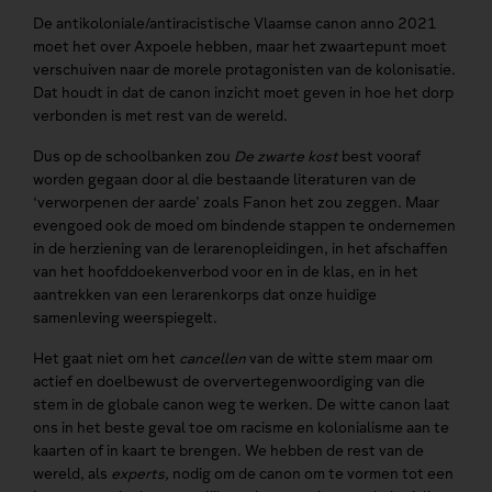
De antikoloniale/antiracistische Vlaamse canon anno 2021
moet het over Axpoele hebben, maar het zwaartepunt moet
verschuiven naar de morele protagonisten van de kolonisatie.
Dat houdt in dat de canon inzicht moet geven in hoe het dorp
verbonden is met rest van de wereld.
Dus op de schoolbanken zou
De zwarte kost
best vooraf
worden gegaan door al die bestaande literaturen van de
‘verworpenen der aarde’ zoals Fanon het zou zeggen. Maar
evengoed ook de moed om bindende stappen te ondernemen
in de herziening van de lerarenopleidingen, in het afschaffen
van het hoofddoekenverbod voor en in de klas, en in het
aantrekken van een lerarenkorps dat onze huidige
samenleving weerspiegelt.
Het gaat niet om het
cancellen
van de witte stem maar om
actief en doelbewust de oververtegenwoordiging van die
stem in de globale canon weg te werken. De witte canon laat
ons in het beste geval toe om racisme en kolonialisme aan te
kaarten of in kaart te brengen. We hebben de rest van de
wereld, als
experts,
nodig om de canon om te vormen tot een