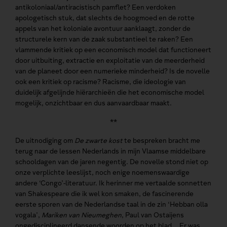
antikoloniaal/antiracistisch pamflet? Een verdoken
apologetisch stuk, dat slechts de hoogmoed en de rotte
appels van het koloniale avontuur aanklaagt, zonder de
structurele kern van de zaak substantieel te raken? Een
vlammende kritiek op een economisch model dat functioneert
door uitbuiting, extractie en exploitatie van de meerderheid
van de planeet door een numerieke minderheid? Is de novelle
ook een kritiek op racisme? Racisme, die ideologie van
duidelijk afgelijnde hiërarchieën die het economische model
mogelijk, onzichtbaar en dus aanvaardbaar maakt.
**
De uitnodiging om
De zwarte kost
te bespreken bracht me
terug naar de lessen Nederlands in mijn Vlaamse middelbare
schooldagen van de jaren negentig. De novelle stond niet op
onze verplichte leeslijst, noch enige noemenswaardige
andere ‘Congo’-literatuur. Ik herinner me vertaalde sonnetten
van Shakespeare die ik wel kon smaken, de fascinerende
eerste sporen van de Nederlandse taal in de zin ‘Hebban olla
vogala’,
Mariken van Nieumeghen
, Paul van Ostaijens
ongedisciplineerd dansende woorden op het blad... Er was