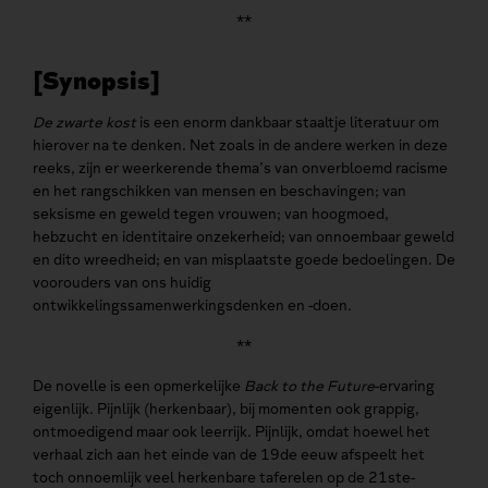
**
[Synopsis]
De zwarte kost
is een enorm dankbaar staaltje literatuur om
hierover na te denken. Net zoals in de andere werken in deze
reeks, zijn er weerkerende thema’s van onverbloemd racisme
en het rangschikken van mensen en beschavingen; van
seksisme en geweld tegen vrouwen; van hoogmoed,
hebzucht en identitaire onzekerheid; van onnoembaar geweld
en dito wreedheid; en van misplaatste goede bedoelingen. De
voorouders van ons huidig
ontwikkelingssamenwerkingsdenken en -doen.
**
De novelle is een opmerkelijke
Back to the Future
-ervaring
eigenlijk. Pijnlijk (herkenbaar), bij momenten ook grappig,
ontmoedigend maar ook leerrijk. Pijnlijk, omdat hoewel het
verhaal zich aan het einde van de 19de eeuw afspeelt het
toch onnoemlijk veel herkenbare taferelen op de 21ste-