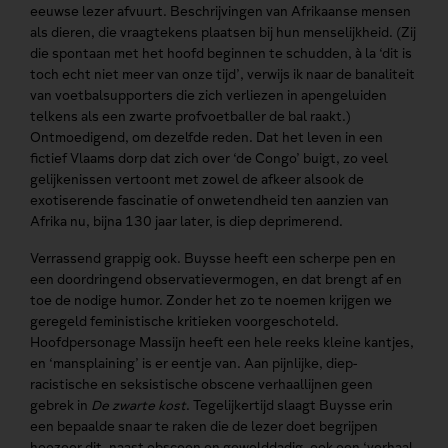
eeuwse lezer afvuurt. Beschrijvingen van Afrikaanse mensen
als dieren, die vraagtekens plaatsen bij hun menselijkheid. (Zij
die spontaan met het hoofd beginnen te schudden, à la ‘dit is
toch echt niet meer van onze tijd’, verwijs ik naar de banaliteit
van voetbalsupporters die zich verliezen in apengeluiden
telkens als een zwarte profvoetballer de bal raakt.)
Ontmoedigend, om dezelfde reden. Dat het leven in een
fictief Vlaams dorp dat zich over ‘de Congo’ buigt, zo veel
gelijkenissen vertoont met zowel de afkeer alsook de
exotiserende fascinatie of onwetendheid ten aanzien van
Afrika nu, bijna 130 jaar later, is diep deprimerend.
Verrassend grappig ook. Buysse heeft een scherpe pen en
een doordringend observatievermogen, en dat brengt af en
toe de nodige humor. Zonder het zo te noemen krijgen we
geregeld feministische kritieken voorgeschoteld.
Hoofdpersonage Massijn heeft een hele reeks kleine kantjes,
en ‘mansplaining’ is er eentje van. Aan pijnlijke, diep-
racistische en seksistische obscene verhaallijnen geen
gebrek in
De zwarte kost
. Tegelijkertijd slaagt Buysse erin
een bepaalde snaar te raken die de lezer doet begrijpen
hoezeer dit, naast obsceen en gewelddadig, ook een ‘verhaal