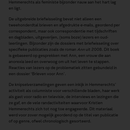
Hemmerechts als feministe bijzonder nauw aan het hart lag
en ligt.
De uitgebreide briefwisseling bevat niet alleen een
tweehonderdtal brieven en afgedrukte e-mails, geordend per
correspondent, maar ook correspondentie met tijdschriften
en dagbladen, uitgeverijen, (soms boze) lezers en oud-
leerlingen. Bijzonder zijn de dossiers met briefwisseling over
specifieke publicaties zoals de roman
Ann
uit 2008. Dit boek
is gebaseerd op gesprekken met Ann, een vrouw die aan
anorexia leed en overwoog om uit het leven te stappen.
Reacties van lezers op de problematiek zitten gebundeld in
een dossier ‘Brieven voor Ann’.
De knipselverzamelingen geven een inkijk in Hemmerechts’
activiteit als columniste voor verschillende bladen, haar werk
als gast voor radio en televisie, de interviews en lezingen die
ze gaf, en de vele randactiviteiten waarvoor Kristien
Hemmerechts zich tot nog toe engageerde. Dit materiaal
werd voor zover mogelijk geordend op de titel van publicatie
of op genre, ofwel chronologisch gesorteerd.