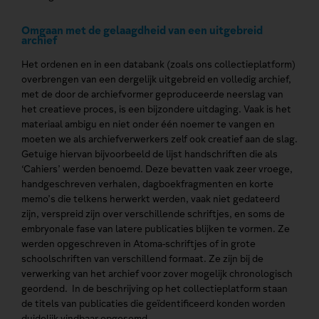
Omgaan met de gelaagdheid van een uitgebreid
archief
Het ordenen en in een databank (zoals ons collectieplatform)
overbrengen van een dergelijk uitgebreid en volledig archief,
met de door de archiefvormer geproduceerde neerslag van
het creatieve proces, is een bijzondere uitdaging. Vaak is het
materiaal ambigu en niet onder één noemer te vangen en
moeten we als archiefverwerkers zelf ook creatief aan de slag.
Getuige hiervan bijvoorbeeld de lijst handschriften die als
‘Cahiers’ werden benoemd. Deze bevatten vaak zeer vroege,
handgeschreven verhalen, dagboekfragmenten en korte
memo’s die telkens herwerkt werden, vaak niet gedateerd
zijn, verspreid zijn over verschillende schriftjes, en soms de
embryonale fase van latere publicaties blijken te vormen. Ze
werden opgeschreven in Atoma-schriftjes of in grote
schoolschriften van verschillend formaat. Ze zijn bij de
verwerking van het archief voor zover mogelijk chronologisch
geordend. In de beschrijving op het collectieplatform staan
de titels van publicaties die geïdentificeerd konden worden
duidelijk vindbaar opgesomd.