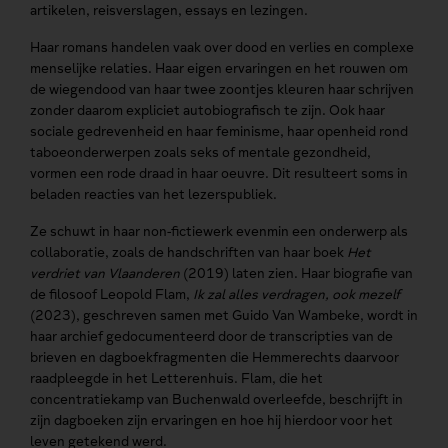
artikelen, reisverslagen, essays en lezingen.
Haar romans handelen vaak over dood en verlies en complexe
menselijke relaties. Haar eigen ervaringen en het rouwen om
de wiegendood van haar twee zoontjes kleuren haar schrijven
zonder daarom expliciet autobiografisch te zijn. Ook haar
sociale gedrevenheid en haar feminisme, haar openheid rond
taboeonderwerpen zoals seks of mentale gezondheid,
vormen een rode draad in haar oeuvre. Dit resulteert soms in
beladen reacties van het lezerspubliek.
Ze schuwt in haar non-fictiewerk evenmin een onderwerp als
collaboratie, zoals de handschriften van haar boek
Het
verdriet van Vlaanderen
(2019) laten zien. Haar biografie van
de filosoof Leopold Flam,
Ik zal alles verdragen, ook mezelf
(2023), geschreven samen met Guido Van Wambeke, wordt in
haar archief gedocumenteerd door de transcripties van de
brieven en dagboekfragmenten die Hemmerechts daarvoor
raadpleegde in het Letterenhuis. Flam, die het
concentratiekamp van Buchenwald overleefde, beschrijft in
zijn dagboeken zijn ervaringen en hoe hij hierdoor voor het
leven getekend werd.