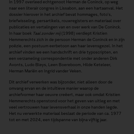
In 1997 overleed echtgenoot Herman de Coninck, op weg
naar een literair congres in Lissabon, aan een hartaanval. Het
dossier hierover in het archief bevat hommages, foto’s,
briefwisseling, persartikels, rouwregisters en materiaal over
publicaties en vertalingen van en over werk van De Coninck.
In haar boek
Taal zonder mij
(1998) verdiept Kristien
Hemmerechts zich in de persoon Herman de Coninck en in zijn
poëzie, een postuum eerbetoon aan haar levensgezel. In het
archief vinden we een handschrift en drie typoscripten, en
een verzameling correspondentie met onder anderen Dirk
Avonts, Ludo Bleys, Leen Boereboom, Hilde Keteleer,
Herman Mariën en Ingrid vander Veken.
Dit archief verwerken was bijzonder, niet alleen door de
omvang ervan en de intuïtieve manier waarop de
archiefvormer haar oeuvre creëert, maar ook omdat Kristien
Hemmerechts openstond voor het geven van uitleg en met
veel vertrouwen haar levensverhaal in onze handen legde.
Het nu verwerkte materiaal beslaat de periode van ca. 1977
tot en met 2024, een tijdspanne van bijna vijftig jaar.