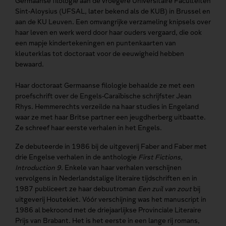
Germaanse filologie aan de vroegere Universitaire Faculteiten
Sint-Aloysius (UFSAL, later bekend als de KUB) in Brussel en
aan de KU Leuven. Een omvangrijke verzameling knipsels over
haar leven en werk werd door haar ouders vergaard, die ook
een mapje kindertekeningen en puntenkaarten van
kleuterklas tot doctoraat voor de eeuwigheid hebben
bewaard.
Haar doctoraat Germaanse filologie behaalde ze met een
proefschrift over de Engels-Caraïbische schrijfster Jean
Rhys. Hemmerechts verzeilde na haar studies in Engeland
waar ze met haar Britse partner een jeugdherberg uitbaatte.
Ze schreef haar eerste verhalen in het Engels.
Ze debuteerde in 1986 bij de uitgeverij Faber and Faber met
drie Engelse verhalen in de anthologie
First Fictions,
Introduction 9
. Enkele van haar verhalen verschijnen
vervolgens in Nederlandstalige literaire tijdschriften en in
1987 publiceert ze haar debuutroman
Een zuil van zout
bij
uitgeverij Houtekiet. Vóór verschijning was het manuscript in
1986 al bekroond met de driejaarlijkse Provinciale Literaire
Prijs van Brabant. Het is het eerste in een lange rij romans,