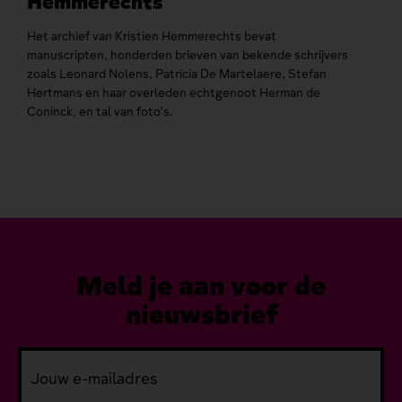
Hemmerechts
me
Kris
Het archief van Kristien Hemmerechts bevat
Fla
manuscripten, honderden brieven van bekende schrijvers
zoals Leonard Nolens, Patricia De Martelaere, Stefan
In f
Hertmans en haar overleden echtgenoot Herman de
een 
Coninck, en tal van foto’s.
Leop
Lett
midd
Meld je aan voor de
nieuwsbrief