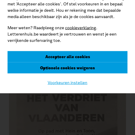
met 'Accepteer alle cookies'. Of stel voorkeuren in en bepaal
welke informatie je deelt. Hou er rekening mee dat bepaalde
media alleen beschikbaar zijn als je de cookies aanvaardt.
Meer weten? Raadpleeg onze
cookieverklaring
.
Letterenhuis.be waardeert je vertrouwen en wenst je een
Brieven in verband met Hemmerechts' debuut bij de
verrijkende surfervaring toe.
Londense uitgeverij Faber and Faber met drie Engelse
verhalen ‘Hair’, ‘Words’ en ‘The sixth of the sixth of the
Accepteer alle cookies
year
’
uitgegeven in de bundel
First fictions, Introduction 9
(1986)
.
Optionele cookies weigeren
Voorkeuren instellen