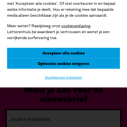
met 'Accepteer alle cookies'. Of stel voorkeuren in en bepaal
welke informatie je deelt. Hou er rekening mee dat bepaalde
media alleen beschikbaar zijn als je de cookies aanvaardt.
Zo beheer je je archief
De
Archiefzorg
Meer weten? Raadpleeg onze
cookieverklaring
.
Een 
Letterenhuis.be waardeert je vertrouwen en wenst je een
verz
Heb je een archief en kan je hulp gebruiken om het zelf te
verrijkende surfervaring toe.
stri
beheren en doorzoekbaar te maken? Een brochure en
een toolbox zetten je op weg.
Accepteer alle cookies
Optionele cookies weigeren
Voorkeuren instellen
Meld je aan voor de
nieuwsbrief