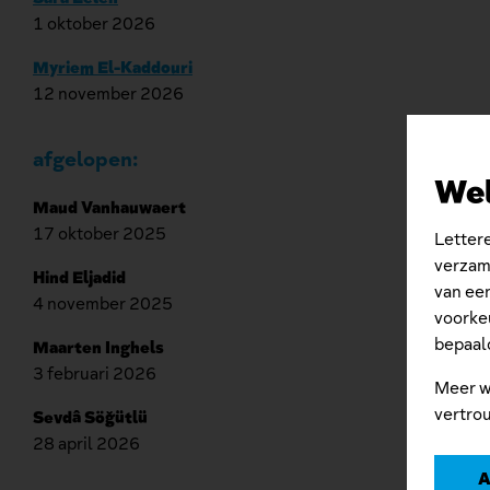
1 oktober 2026
Myriem El-Kaddouri
12 november 2026
afgelopen:
We
Maud Vanhauwaert
17 oktober 2025
Lettere
verzame
Hind Eljadid
van een
4 november 2025
voorkeu
bepaald
Maarten Inghels
3 februari 2026
Meer w
vertrou
Sevdâ Söğütlü
28 april 2026
A