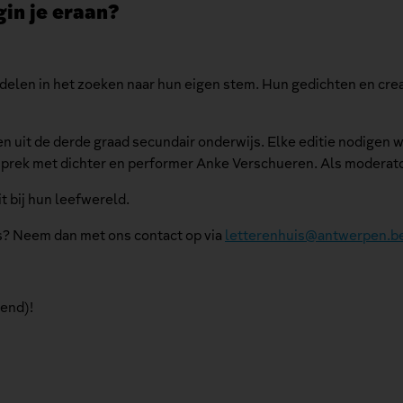
gin je eraan?
andelen in het zoeken naar hun eigen stem. Hun gedichten en cr
n uit de derde graad secundair onderwijs. Elke editie nodigen w
esprek met dichter en performer Anke Verschueren. Als moderator
it bij hun leefwereld.
as? Neem dan met ons contact op via
letterenhuis@antwerpen.b
lend)!