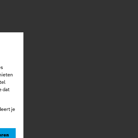
es
nieten
tel
e dat
eert je
eren