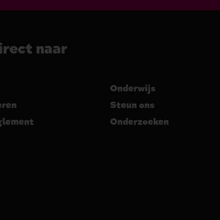
irect naar
Onderwijs
eren
Steun ons
glement
Onderzoeken