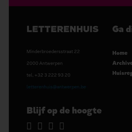
LETTERENHUIS
Ga d
Minderbroedersstraat 22
Home
Archiv
2000 Antwerpen
Huisre
tel. +32 3 222 93 20
letterenhuis@antwerpen.be
Blijf op de hoogte