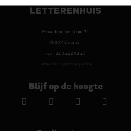
LETTERENHUIS
Minderbroedersstraat 22
2000 Antwerpen
tel. +32 3 222 93 20
letterenhuis@antwerpen.be
Blijf op de hoogte