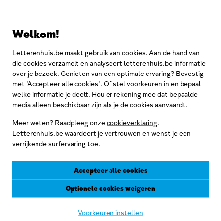
Rubenshuis
Welkom!
Letterenhuis.be maakt gebruik van cookies. Aan de hand van
die cookies verzamelt en analyseert letterenhuis.be informatie
over je bezoek. Genieten van een optimale ervaring? Bevestig
met 'Accepteer alle cookies'. Of stel voorkeuren in en bepaal
Meld je aan voor de
welke informatie je deelt. Hou er rekening mee dat bepaalde
nieuwsbrief
media alleen beschikbaar zijn als je de cookies aanvaardt.
Meer weten? Raadpleeg onze
cookieverklaring
.
Letterenhuis.be waardeert je vertrouwen en wenst je een
verrijkende surfervaring toe.
Accepteer alle cookies
Optionele cookies weigeren
Voorkeuren instellen